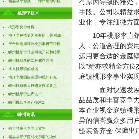
有原因导致的难处，
2007年荣获浙江省果品强乡镇
精品水果金奖——嵊州桃形李优..
2008年荣获浙江省名品正牌农产品
手段。公司以精益
桃形李技术
业化，专注细微方
桃形李夏季修剪
10年桃形李直销
桃形李种植更为主要的一关 桃形..
应合理选择嵊州桃形李树苗种植..
人，公道合理的费用
嵊州桃形李什么时候开花和结果..
运用更合适的金庭镇
嵊州桃形李的二种储存方法
以"精亦求精全方位
水果桃形李的栽培
庭镇桃形李事业实
桃形李果园应注重钾肥的补充
嵊州桃形李大枝修剪技术要点
面对快速发展年代
嵊州桃形李生产技术1
品品质和丰富竞争力
嵊州桃形李生产技术2
本企业视金庭镇桃
嵊州资讯
异的信誉赢众多用
特大号桃形李网上零售
验装备齐全 保障出
精品水果济渡村桃形李的功效