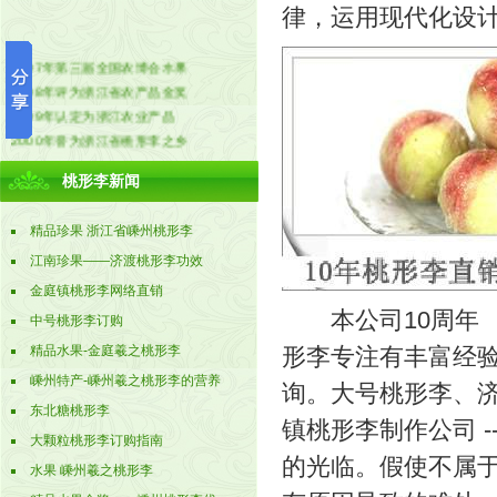
律，运用现代化设计
1997年第三届全国农博会水果
1998年评为浙江省农产品金奖
1999年认定为浙江农业产品
2000年誉为浙江省桃形李之乡
2000年浙江省精品水果展示会一等奖
桃形李新闻
2001年获得浙江省精品水果展销会金
奖
2003年连续三年评为浙江农博会金奖
精品珍果 浙江省嵊州桃形李
2002年又被认定为浙江农业产品
江南珍果——济渡桃形李功效
2003年评为全国优质鲜食李
金庭镇桃形李网络直销
2003年认定为浙江省绿色农产品
本公司10周年 嵊
中号桃形李订购
2004年认定为无公害农产品
精品水果-金庭羲之桃形李
形李专注有丰富经验
2005年再次被认定为浙江农业产品
2006年再次被评为浙江省精品水果金
嵊州特产-嵊州羲之桃形李的营养
询。大号桃形李、
奖
东北糖桃形李
镇桃形李制作公司 
2006年浙江省无公害农产品产地
大颗粒桃形李订购指南
2007年被评为浙江农博会金奖
的光临。假使不属
水果 嵊州羲之桃形李
2007年再次被认定为无公害农产品