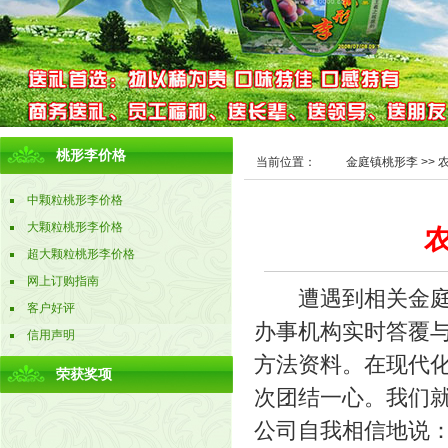
桃形李价格
当前位置：
金庭镇桃形李
>>
中颗粒桃形李价格
大颗粒桃形李价格
超大颗粒桃形李价格
网上订购指南
遭遇到相关金庭桃
客户好评
办事机构实时答覆
信用声明
方法资料。在现代
荣获奖项
次团结一心。我们就
公司自我相信地说：